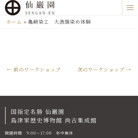
内
Ma
容
Me
を
ホーム
亀﨑染工 大漁旗染め体験
ス
キ
ッ
プ
←
前のワークショップ
次のワークショップ
→
国指定名勝 仙巌園
島津家歴史博物館 尚古集成館
開園時間 9:00〜17:00 年中無休