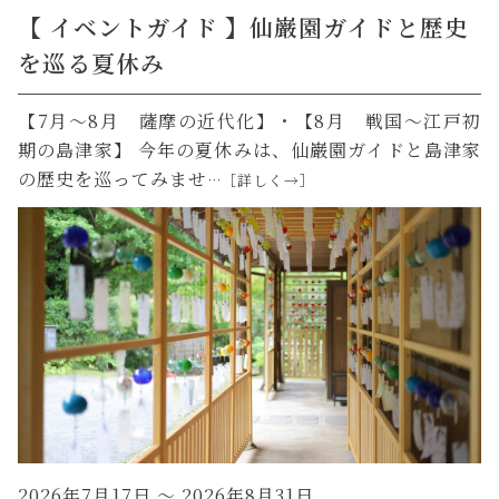
【 イベントガイド 】仙巌園ガイドと歴史
を巡る夏休み
【7月～8月 薩摩の近代化】・【8月 戦国～江戸初
期の島津家】 今年の夏休みは、仙巌園ガイドと島津家
の歴史を巡ってみませ
…［詳しく→］
2026年7月17日
～ 2026年8月31日