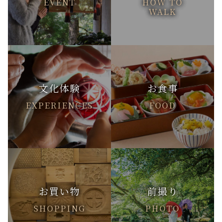
EVENT
HOW TO
WALK
文化体験
お食事
EXPERIENCES
FOOD
お買い物
前撮り
SHOPPING
PHOTO