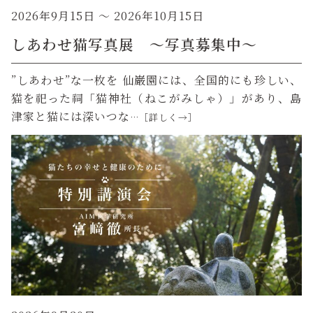
2026年9月15日
～ 2026年10月15日
しあわせ猫写真展 ～写真募集中～
”しあわせ”な一枚を 仙巌園には、全国的にも珍しい、
猫を祀った祠「猫神社（ねこがみしゃ）」があり、島
津家と猫には深いつな
…［詳しく→］