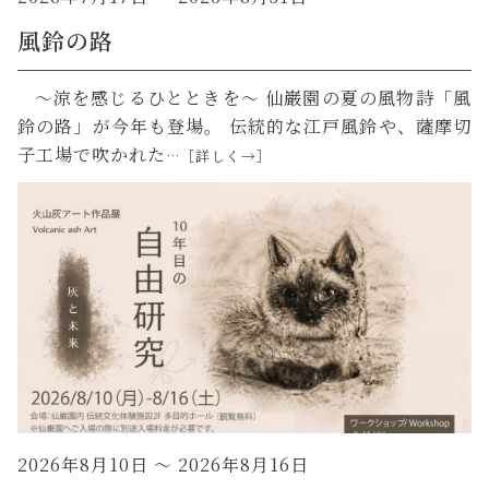
風鈴の路
～涼を感じるひとときを～ 仙巌園の夏の風物詩「風
鈴の路」が今年も登場。 伝統的な江戸風鈴や、薩摩切
子工場で吹かれた
…［詳しく→］
2026年8月10日
～ 2026年8月16日