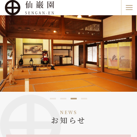
内
Ma
容
Me
を
ス
キ
ッ
プ
NEWS
お知らせ