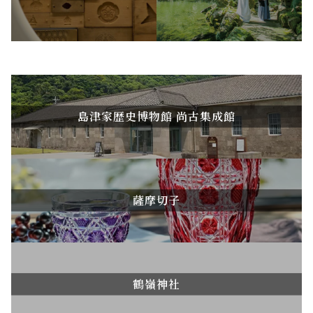
島津家歴史博物館 尚古集成館
薩摩切子
鶴嶺神社