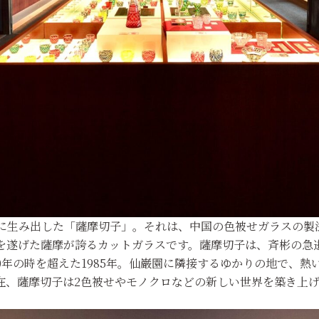
的に生み出した「薩摩切子」。それは、中国の色被せガラスの製
を遂げた薩摩が誇るカットガラスです。薩摩切子は、斉彬の急
0年の時を超えた1985年。仙巌園に隣接するゆかりの地で、
在、薩摩切子は2色被せやモノクロなどの新しい世界を築き上