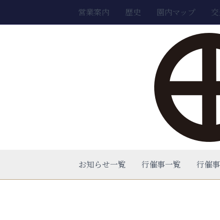
内
営業案内
歴史
園内マップ
交
容
を
ス
キ
ッ
プ
お知らせ一覧
行催事一覧
行催事