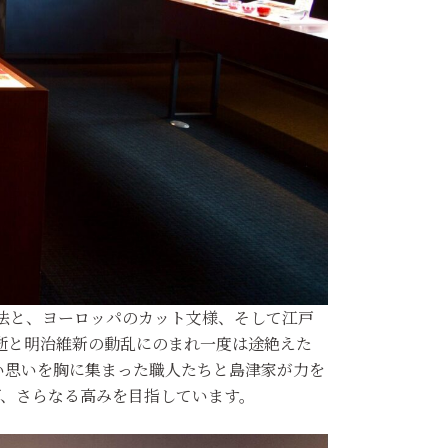
法と、ヨーロッパのカット文様、そして江戸
逝と明治維新の動乱にのまれ一度は途絶えた
熱い思いを胸に集まった職人たちと島津家が力を
げ、さらなる高みを目指しています。