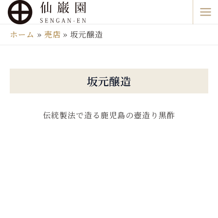
内
Ma
容
Me
を
ホーム
売店
坂元醸造
ス
キ
ッ
坂元醸造
プ
伝統製法で造る鹿児島の壺造り黒酢