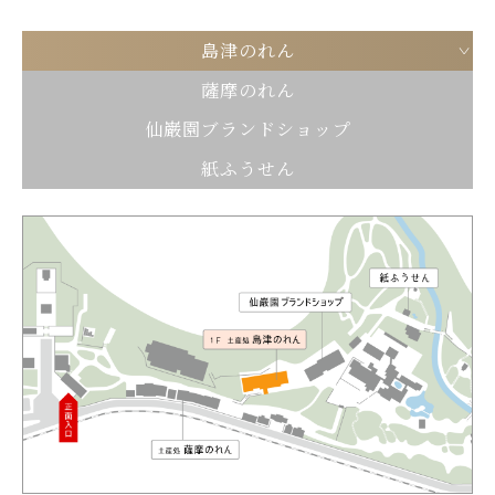
島津のれん
薩摩のれん
仙巌園ブランドショップ
紙ふうせん