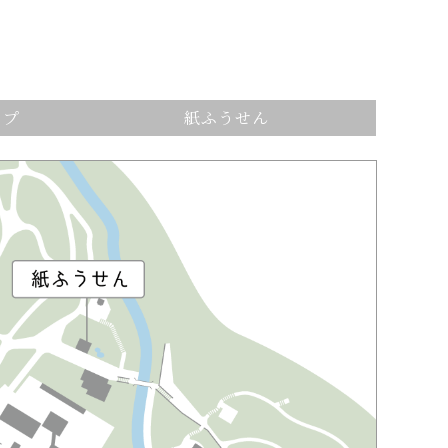
ップ
紙ふうせん