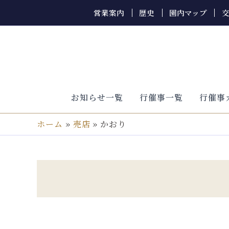
内
営業案内
歴史
園内マップ
容
を
ス
キ
ッ
プ
お知らせ一覧
行催事一覧
行催事
ホーム
売店
かおり