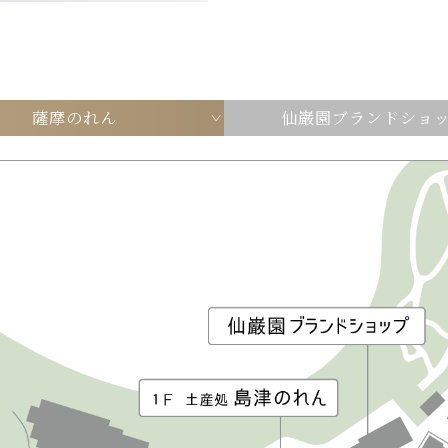
薩摩のれん
仙巌園ブランドショ