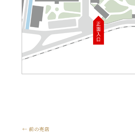
←
前の売店