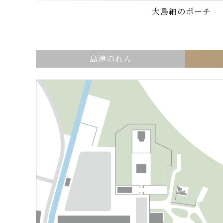
大島紬のポーチ
島津のれん