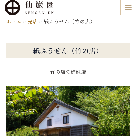
内
Ma
容
Me
を
ホーム
売店
紙ふうせん（竹の店）
ス
キ
ッ
紙ふうせん（竹の店）
プ
竹の店の姉妹店