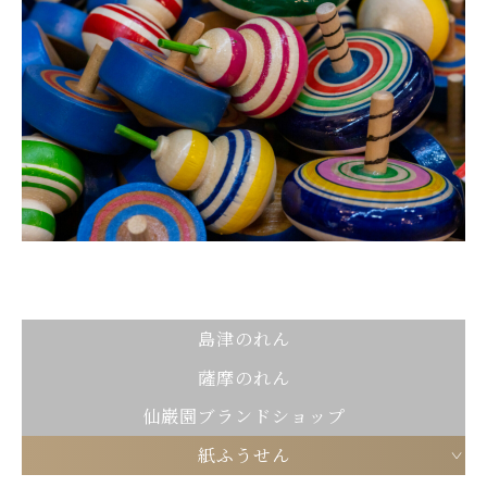
島津のれん
薩摩のれん
仙巌園ブランドショップ
紙ふうせん